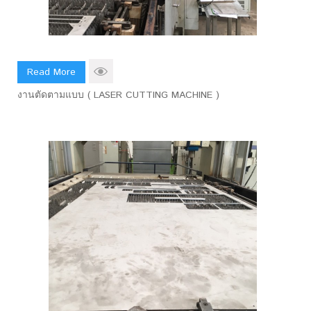
Read More
งานตัดตามแบบ ( LASER CUTTING MACHINE )