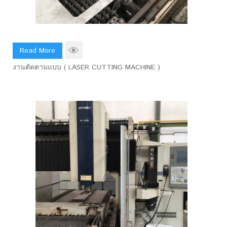
Read More
งานตัดตามแบบ ( LASER CUTTING MACHINE )