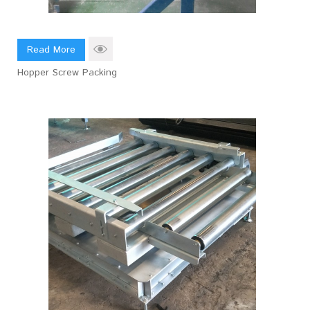
Read More
Hopper Screw Packing