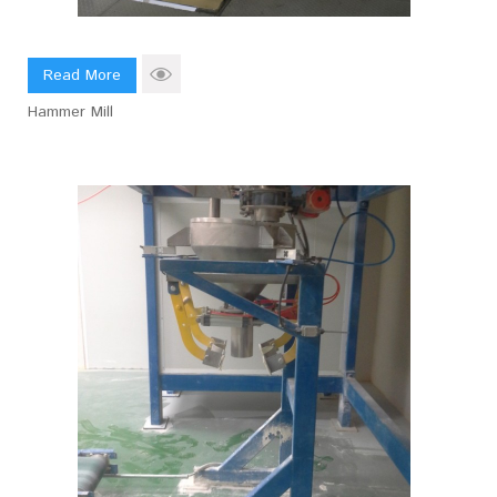
Read More
Hammer Mill