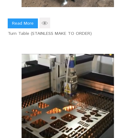
Read More
Turn Table (STAINLESS MAKE TO ORDER)