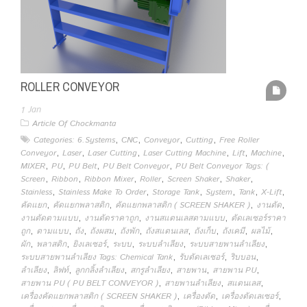
ROLLER CONVEYOR
1
Jan
Article Of Chockmanta
,
,
,
,
Categories: 6.Systems
CNC
Conveyor
Cutting
Free Roller
,
,
,
,
,
,
Conveyor
Laser
Laser Cutting
Laser Cutting Machine
Lift
Machine
,
,
,
,
MIXER
PU
PU Belt
PU Belt Conveyor
PU Belt Conveyor Tags: (
,
,
,
,
,
,
Screen
Ribbon
Ribbon Mixer
Roller
Screen Shaker
Shaker
,
,
,
,
,
,
Stainless
Stainless Make To Order
Storage Tank
System
Tank
X-Lift
,
,
,
,
คัดแยก
คัดแยกพลาสติก
คัดแยกพลาสติก ( SCREEN SHAKER )
งานตัด
,
,
,
งานตัดตามแบบ
งานตัดราคาถูก
งานสแตนเลสตามแบบ
ตัดเลเซอร์ราคา
,
,
,
,
,
,
,
,
,
ถูก
ตามแบบ
ถัง
ถังผสม
ถังพัก
ถังสแตนเลส
ถังเก็บ
ถังเคมี
ผลไม้
,
,
,
,
,
,
ผัก
พลาสติก
ยิงเลเซอร์
ระบบ
ระบบลำเลียง
ระบบสายพานลำเลียง
,
,
,
ระบบสายพานลำเลียง Tags: Chemical Tank
รับตัดเลเซอร์
ริบบอน
,
,
,
,
,
,
ลำเลียง
ลิฟท์
ลูกกลิ้งลำเลียง
สกรูลำเลียง
สายพาน
สายพาน PU
,
,
,
สายพาน PU ( PU BELT CONVEYOR )
สายพานลำเลียง
สแตนเลส
,
,
,
เครื่องคัดแยกพลาสติก ( SCREEN SHAKER )
เครื่องตัด
เครื่องตัดเลเซอร์