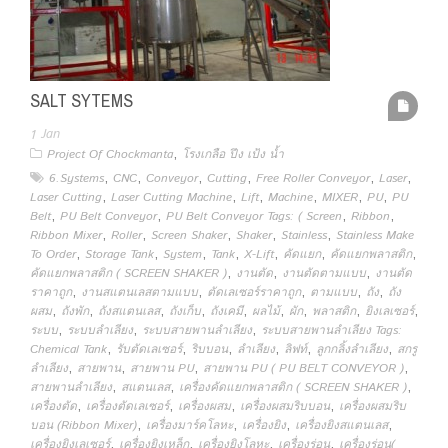
SALT SYTEMS
1
Jan
,
Project Of Chockmanta
โรงเกลือ ปึง เป้ง น้ำ
,
,
,
,
,
,
6.Systems
CNC
Conveyor
Cutting
Free Roller Conveyor
Laser
,
,
,
,
,
,
Laser Cutting
Laser Cutting Machine
Lift
Machine
MIXER
PU
PU
,
,
,
,
Belt
PU Belt Conveyor
PU Belt Conveyor Tags: ( Screen
Ribbon
,
,
,
,
,
Ribbon Mixer
Roller
Screen Shaker
Shaker
Stainless
Stainless Make
,
,
,
,
,
,
,
To Order
Storage Tank
System
Tank
X-Lift
คัดแยก
คัดแยกพลาสติก
,
,
,
คัดแยกพลาสติก ( SCREEN SHAKER )
งานตัด
งานตัดตามแบบ
งานตัด
,
,
,
,
,
ราคาถูก
งานสแตนเลสตามแบบ
ตัดเลเซอร์ราคาถูก
ตามแบบ
ถัง
ถัง
,
,
,
,
,
,
,
,
,
ผสม
ถังพัก
ถังสแตนเลส
ถังเก็บ
ถังเคมี
ผลไม้
ผัก
พลาสติก
ยิงเลเซอร์
,
,
,
ระบบ
ระบบลำเลียง
ระบบสายพานลำเลียง
ระบบสายพานลำเลียง Tags:
,
,
,
,
,
,
Chemical Tank
รับตัดเลเซอร์
ริบบอน
ลำเลียง
ลิฟท์
ลูกกลิ้งลำเลียง
สกรู
,
,
,
,
ลำเลียง
สายพาน
สายพาน PU
สายพาน PU ( PU BELT CONVEYOR )
,
,
,
สายพานลำเลียง
สแตนเลส
เครื่องคัดแยกพลาสติก ( SCREEN SHAKER )
,
,
,
,
เครื่องตัด
เครื่องตัดเลเซอร์
เครื่องผสม
เครื่องผสมริบบอน
เครื่องผสมริบ
,
,
,
,
บอน (Ribbon Mixer)
เครื่องมาร์คโลหะ
เครื่องยิง
เครื่องยิงสแตนเลส
,
,
,
,
เครื่องยิงเลเซอร์
เครื่องยิงเหล็ก
เครื่องยิงโลหะ
เครื่องร่อน
เครื่องร่อน(