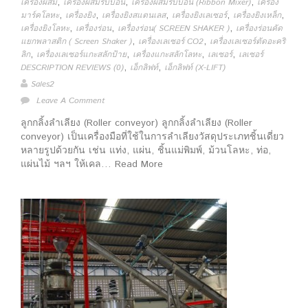
,
,
,
เครื่องผสม
เครื่องผสมริบบอน
เครื่องผสมริบบอน (Ribbon Mixer)
เครื่อง
,
,
,
,
,
มาร์คโลหะ
เครื่องยิง
เครื่องยิงสแตนเลส
เครื่องยิงเลเซอร์
เครื่องยิงเหล็ก
,
,
,
เครื่องยิงโลหะ
เครื่องร่อน
เครื่องร่อน( SCREEN SHAKER )
เครื่องร่อนคัด
,
,
แยกพลาสติก ( Screen Shaker )
เครื่องเลเซอร์ CO2
เครื่องเลเซอร์ตัดอะคริ
,
,
,
,
ลิก
เครื่องเลเซอร์แกะสลักป้าย
เครื่องแกะสลักโลหะ
เลเซอร์
เลเซอร์
,
,
DESCRIPTION REVIEWS (0)
เอ็กลิฟท์
เอ็กลิฟท์ (X-LIFT)
Sales2
Leave A Comment
ลูกกลิ้งลำเลียง (Roller conveyor) ลูกกลิ้งลำเลียง (Roller
conveyor) เป็นเครื่องมือที่ใช้ในการลำเลียงวัสดุประเภทชิ้นเดี่ยว
หลายรูปด้วยกัน เช่น แท่ง, แผ่น, ชิ้นแม่พิมพ์, ม้วนโลหะ, ท่อ,
แผ่นไม้ ฯลฯ ให้เคล… Read More