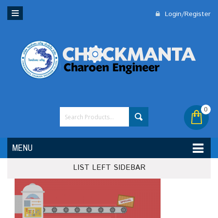
Login/Register
0
MENU
LIST LEFT SIDEBAR