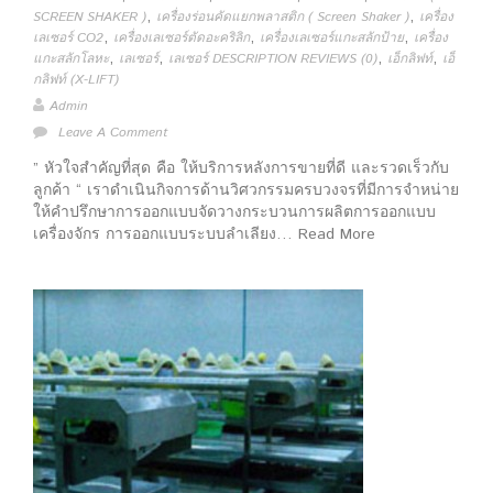
,
,
SCREEN SHAKER )
เครื่องร่อนคัดแยกพลาสติก ( Screen Shaker )
เครื่อง
,
,
,
เลเซอร์ CO2
เครื่องเลเซอร์ตัดอะคริลิก
เครื่องเลเซอร์แกะสลักป้าย
เครื่อง
,
,
,
,
แกะสลักโลหะ
เลเซอร์
เลเซอร์ DESCRIPTION REVIEWS (0)
เอ็กลิฟท์
เอ็
กลิฟท์ (X-LIFT)
Admin
Leave A Comment
” หัวใจสำคัญที่สุด คือ ให้บริการหลังการขายที่ดี และรวดเร็วกับ
ลูกค้า “ เราดำเนินกิจการด้านวิศวกรรมครบวงจรที่มีการจำหน่าย
ให้คำปรึกษาการออกแบบจัดวางกระบวนการผลิตการออกแบบ
เครื่องจักร การออกแบบระบบลำเลียง… Read More