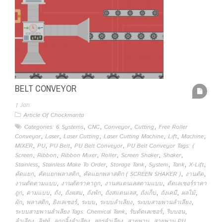
BELT CONVEYOR
1
Jan
Article Of Chockmanta
,
,
,
,
Categories: 6.Systems
CNC
Conveyor
Cutting
Free Roller
,
,
,
,
,
,
Conveyor
Laser
Laser Cutting
Laser Cutting Machine
Lift
Machine
,
,
,
,
MIXER
PU
PU Belt
PU Belt Conveyor
PU Belt Conveyor Tags: (
,
,
,
,
,
,
Screen
Ribbon
Ribbon Mixer
Roller
Screen Shaker
Shaker
,
,
,
,
,
,
Stainless
Stainless Make To Order
Storage Tank
System
Tank
X-Lift
,
,
,
,
คัดแยก
คัดแยกพลาสติก
คัดแยกพลาสติก ( SCREEN SHAKER )
งานตัด
,
,
,
งานตัดตามแบบ
งานตัดราคาถูก
งานสแตนเลสตามแบบ
ตัดเลเซอร์ราคา
,
,
,
,
,
,
,
,
,
ถูก
ตามแบบ
ถัง
ถังผสม
ถังพัก
ถังสแตนเลส
ถังเก็บ
ถังเคมี
ผลไม้
,
,
,
,
,
,
ผัก
พลาสติก
ยิงเลเซอร์
ระบบ
ระบบลำเลียง
ระบบสายพานลำเลียง
,
,
,
ระบบสายพานลำเลียง Tags: Chemical Tank
รับตัดเลเซอร์
ริบบอน
,
,
,
,
,
,
ลำเลียง
ลิฟท์
ลูกกลิ้งลำเลียง
สกรูลำเลียง
สายพาน
สายพาน PU