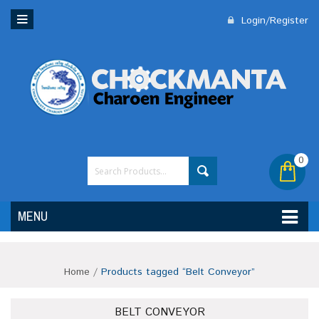
Login/Register
0
MENU
Home
/
Products tagged “Belt Conveyor”
BELT CONVEYOR