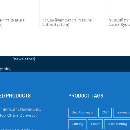
พารา (Natural
ระบบผลิตยางพารา (Natural
ระบบผลิตยา
m)
Latex System)
Latex Syst
[newsletter]
ything.
ED PRODUCTS
PRODUCT TAGS
ายพานลำเลียงท็อปเชน
Belt Conveyor
CNC
conveyo
Top Chain Conveyor)
Cutting
Laser
laser cutting