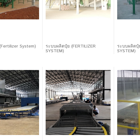
(Fertilizer System)
ระบบผลิตปุ๋ย (FERTILIZER
ระบบผลิตปุ
SYSTEM)
SYSTEM)