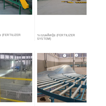
๋ย (FERTILIZER
ระบบผลิตปุ๋ย (FERTILIZER
SYSTEM)