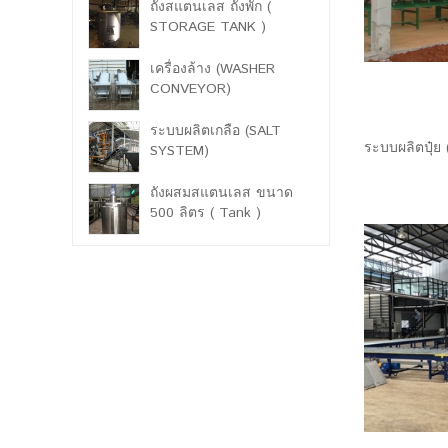
ถังสแตนเลส ถังพัก (
STORAGE TANK )
เครื่องล้าง (WASHER
CONVEYOR)
ระบบผลิตเกลือ (SALT
ระบบผลิตปุ๋ย 
SYSTEM)
ถังผสมสแตนเลส ขนาด
500 ลิตร ( Tank )