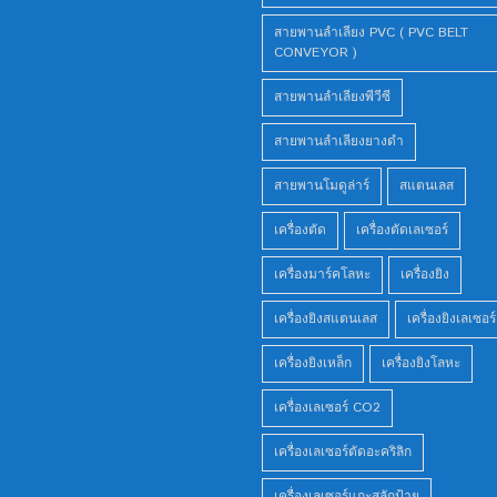
สายพานลำเลียง PVC ( PVC BELT
CONVEYOR )
สายพานลำเลียงพีวีซี
สายพานลำเลียงยางดำ
สายพานโมดูล่าร์
สแตนเลส
เครื่องตัด
เครื่องตัดเลเซอร์
เครื่องมาร์คโลหะ
เครื่องยิง
เครื่องยิงสแตนเลส
เครื่องยิงเลเซอร์
เครื่องยิงเหล็ก
เครื่องยิงโลหะ
เครื่องเลเซอร์ CO2
เครื่องเลเซอร์ตัดอะคริลิก
เครื่องเลเซอร์แกะสลักป้าย