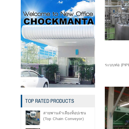
ระบบท่อ (PI
TOP RATED PRODUCTS
สายพานลำเลียงท็อปเชน
(Top Chain Conveyor)