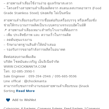
– สายพานลำเลียงใช้งานง่าย ดูแลรักษาสะดวก
– โครงสร้างสายพานลำเลียงผลิตจาก สแตนเลสเกรดอาหาร (Food
Grade Stainless Steel) ปลอดภัย ไม่เป็นสนิม
สายพานลำเลียงรองรับการเชื่อมต่อกับเครื่องบรรจุ หรือเครื่องชั่ง
ช่วยให้กระบวนการผลิตเป็นระบบครบวงจรแบบอัตโนมัติ
📌 สายพานลำเลียงเหมาะสำหรับโรงงานที่ต้องการ
– เพิ่ม ประสิทธิภาพ และ ความเร็วในการผลิต
– ลดต้นทุนแรงงาน
– รักษามาตรฐานสินค้าให้สม่ำเสมอ
– รองรับการขยายกำลังการผลิตในอนาคต
ติดต่อสอบถามเพิ่มเติม
บริษัท โชคมันตะเจริญ เอ็นจิเนียจำกัด
WWW.CHOCKMANTA.COM
โทร. 02-085-3990-1
Sale Engineer : 099-394-2946 / 095-665-9596
Line offical : @chockmanta
สามารถรับชมการทำงานของสายพานลำเลียงขนม (Snack
Sorting
Read More
Add to Wishlist
Categories:
6.Systems
,
Conveyor Sytems
,
Feed System
,
1.Conveyor
,