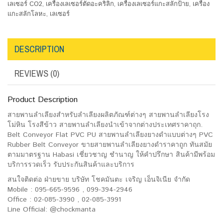
เลเซอร์ CO2
,
เครื่องเลเซอร์ตัดอะคริลิก
,
เครื่องเลเซอร์แกะสลักป้าย
,
เครื่อง
แกะสลักโลหะ
,
เลเซอร์
DESCRIPTION
REVIEWS (0)
Product Description
สายพานลำเลียงสำหรับลำเลียงผลิตภัณฑ์ต่างๆ สายพานลำเลียงโรง
โม่หิน โรงสีข้าว สายพานลำเลียงนำเข้าจากต่างประเทศราคาถุก.
Belt Conveyor Flat PVC PU สายพานลำเลียงยางดำแบบต่างๆ PVC
Rubber Belt Conveyor ขายสายพานลำเลียงยางดำราคาถูก ทันสมัย
ตามมาตรฐาน Habasi เชี่ยวชาญ ชำนาญ ให้คำปรึกษา สินค้ามีพร้อม
บริการรวดเร็ว รับประกันสินค้าและบริการ
สนใจติดต่อ ฝ่ายขาย บริษัท โชคมันตะ เจริญ เอ็นจิเนีย จำกัด
Mobile : 095-665-9596 , 099-394-2946
Office : 02-085-3990 , 02-085-3991
Line Official: @chockmanta