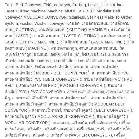
Tags:
Belt Conveyor
,
CNC
,
conveyor
,
Cutting
,
Laser
,
laser cutting
,
Laser Cutting Machine
,
Machine
,
MODULAR BELT
,
Modular Belt
Conveyor
,
MODULAR CONVEYOR
,
Stainless
,
Stainless Make To Order
,
System
,
washer
,
Washer conveyor
,
งานตัด
,
งานตัดตามแบบ
,
งานตัดตาม
แบบ ( CUTTING )
,
งานตัดตามแบบ ( CUTTING MACHINE )
,
งานตัดตาม
แบบ ( LASER )
,
งานตัดตามแบบ ( LASER CUTTING )
,
งานตัดตามแบบ (
LASER CUTTING MACHINE )
,
งานตัดตามแบบ ( LASER MACHINE )
,
งาน
ตัดตามแบบ ( MACHINE )
,
งานตัดราคาถูก
,
งานสแตนเลสตามแบบ
,
ตัด
เลเซอร์ราคาถูก
,
ตามแบบ
,
ถังพัก
,
ผลไม้
,
ผัก
,
ยิงเลเซอร์
,
ระบบ
,
ระบบการ
เดินท่อ
,
ระบบผลิตยางพารา
,
ระบบลำเลียง
,
ระบบลำเลียงสายพาน
,
ระบบ
สายพานลำเลียง
,
รับตัดเลเซอร์
,
ลำเลียง
,
สายพาน
,
สายพานลำเลียง
,
สายพานลำเลียง ( RUBBER BELT CONVEYOR )
,
สายพานลำเลียง PVC
,
สายพานลำเลียง PVC ( BELT CONVEYOR )
,
สายพานลำเลียง PVC ( PVC
BELT )
,
สายพานลำเลียง PVC ( PVC BELT CONVEYOR )
,
สายพาน
ลำเลียง PVC ( PVC CONVEYOR )
,
สายพานลำเลียงกล่อง
,
สายพานลำเลียง
พียู
,
สายพานลำเลียงพีวีซี
,
สายพานลำเลียงยางดำ
,
สายพานลำเลียงอื่นๆ
,
สายพานลำเลียงโมดูลาร์
,
สายพานลำเลียงโมดูลาร์ ( MODULAR BELT
CONVEYOR )
,
สายพานโมดูล่าร์
,
สายพานโมดูลาร์ ( BELT CONVEYOR )
,
สายพานโมดูลาร์ ( MODULAR BELT CONVEYOR )
,
สายพานโมดูลาร์ (
MODULAR CONVEYOR )
,
สแตนเลส
,
เครื่องตัด
,
เครื่องตัดเลเซอร์
,
เครื่อง
มาร์คโลหะ
,
เครื่องยิง
,
เครื่องยิงสแตนเลส
,
เครื่องยิงเลเซอร์
,
เครื่องยิงเหล็ก
,
เครื่องยิงโลหะ
,
เครื่องล้าง
,
เครื่องล้าง (WASHER CONVEYOR)
,
เครื่อง